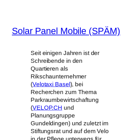
Zum
Inhalt
springen
Solar Panel Mobile (SPÄM)
Seit einigen Jahren ist der
Schreibende in den
Quartieren als
Rikschaunternehmer
(
Velotaxi Basel
), bei
Recherchen zum Thema
Parkraumbewirtschaftung
(
VELOP.CH
und
Planungsgruppe
Gundeldingen) und zuletzt im
Stiftungsrat und auf dem Velo
in der Pflege unterwegs für