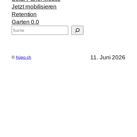
Jetzt mobilisieren
Retention
Garten 0.0
S
u
c
h
11. Juni 2026
©
hüpo.ch
e
n