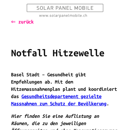
Zum
Inhalt
⇐ zurück
springen
Notfall Hitzewelle
Basel Stadt – Gesundheit gibt
Empfehlungen ab. Mit dem
Hitzemassnahmenplan plant und koordiniert
das
Gesundheitsdepartement gezielte
Massnahmen zum Schutz der Bevölkerung
.
Hier finden Sie eine Auflistung an
Räumen, die zu den jeweiligen