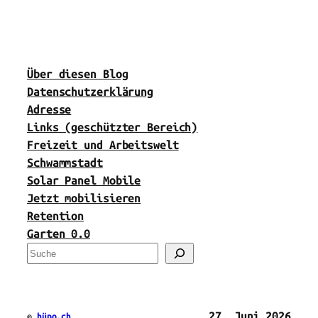
Über diesen Blog
Datenschutzerklärung
Adresse
Links (geschützter Bereich)
Freizeit und Arbeitswelt
Schwammstadt
Solar Panel Mobile
Jetzt mobilisieren
Retention
Garten 0.0
S
u
c
h
27. Juni 2026
©
hüpo.ch