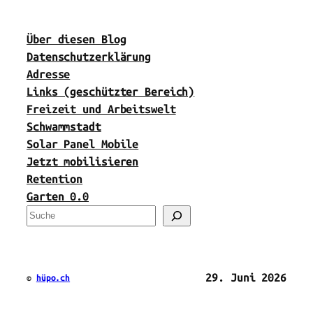
Über diesen Blog
Datenschutzerklärung
Adresse
Links (geschützter Bereich)
Freizeit und Arbeitswelt
Schwammstadt
Solar Panel Mobile
Jetzt mobilisieren
Retention
Garten 0.0
S
u
c
h
29. Juni 2026
©
hüpo.ch
e
n