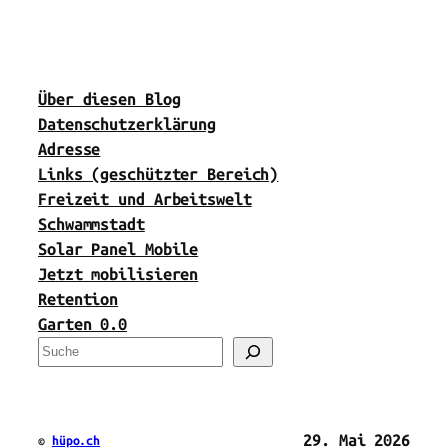
Über diesen Blog
Datenschutzerklärung
Adresse
Links (geschützter Bereich)
Freizeit und Arbeitswelt
Schwammstadt
Solar Panel Mobile
Jetzt mobilisieren
Retention
Garten 0.0
S
u
c
h
29. Mai 2026
©
hüpo.ch
e