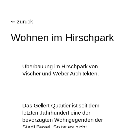
Zum
Inhalt
⇐ zurück
springen
Wohnen im Hirschpark
Überbauung im Hirschpark von
Vischer und Weber Architekten.
Das Gellert-Quartier ist seit dem
letzten Jahrhundert eine der
bevorzugten Wohngegenden der
Stadt Basel. So ist es nicht