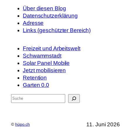
Über diesen Blog
Datenschutzerklärung
Adresse
Links (geschützter Bereich)
Freizeit und Arbeitswelt
Schwammstadt
Solar Panel Mobile
Jetzt mobilisieren
Retention
Garten 0.0
S
u
c
h
11. Juni 2026
©
hüpo.ch
e