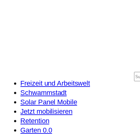
S
Freizeit und Arbeitswelt
u
Schwammstadt
c
Solar Panel Mobile
h
Jetzt mobilisieren
e
Retention
n
Garten 0.0