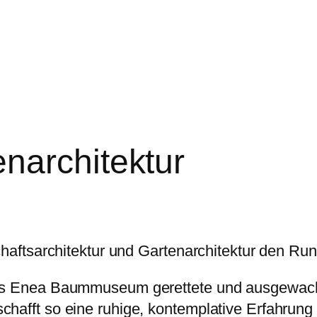
narchitektur
schaftsarchitektur und Gartenarchitektur den R
das Enea Baummuseum gerettete und ausgewac
afft so eine ruhige, kontemplative Erfahrung v